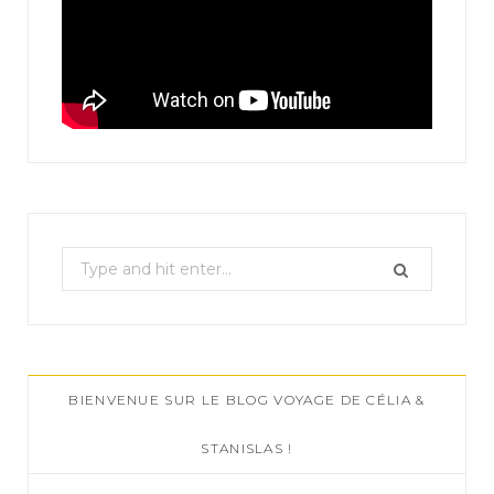
S
e
a
r
c
BIENVENUE SUR LE BLOG VOYAGE DE CÉLIA &
h
f
STANISLAS !
o
r