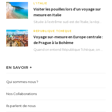
L'ITALIE
Visiter les pouilles lors d’un voyage sur
mesure en Italie
Située à l’extrême sud-est de l’Italie, la région des Pouilles promet un séjour fascinant, à…
RÉPUBLIQUE TCHÈQUE
Voyage sur-mesure en Europe centrale :
de Prague à la Bohème
Quand on entend République Tchèque, on pense immédiatement à sa capitale Prague. Si cette superbe…
EN SAVOIR +
Qui sommes-nous ?
Nos Collaborations
Ils parlent de nous