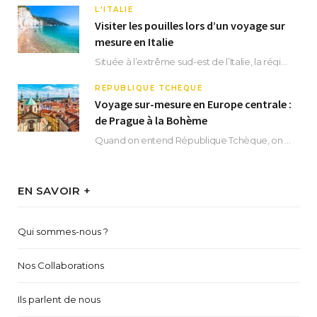
L'ITALIE
Visiter les pouilles lors d’un voyage sur
mesure en Italie
Située à l’extrême sud-est de l’Italie, la région des Pouilles promet un séjour fascinant, à…
RÉPUBLIQUE TCHÈQUE
Voyage sur-mesure en Europe centrale :
de Prague à la Bohème
Quand on entend République Tchèque, on pense immédiatement à sa capitale Prague. Si cette superbe…
EN SAVOIR +
Qui sommes-nous ?
Nos Collaborations
Ils parlent de nous