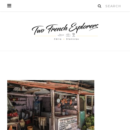
quevoiràsaintdomingue
BY
CÉLIA TICHADELLE
DÉCEMBRE 23, 2016