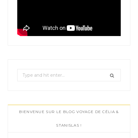
S
e
a
r
c
BIENVENUE SUR LE BLOG VOYAGE DE CÉLIA &
h
f
STANISLAS !
o
r