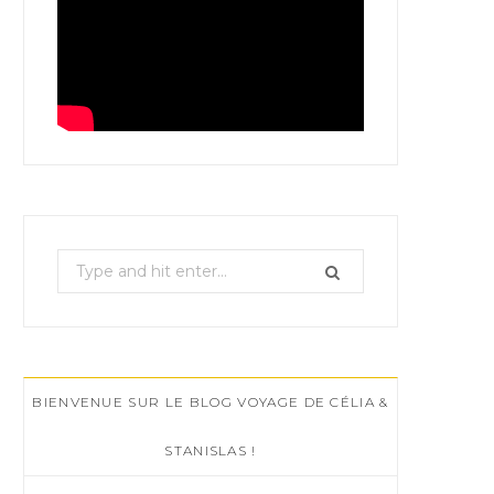
S
e
a
r
c
BIENVENUE SUR LE BLOG VOYAGE DE CÉLIA &
h
f
STANISLAS !
o
r