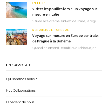
L'ITALIE
Visiter les pouilles lors d’un voyage sur
mesure en Italie
Située à l’extrême sud-est de l’Italie, la région des Pouilles promet un séjour fascinant, à…
RÉPUBLIQUE TCHÈQUE
Voyage sur-mesure en Europe centrale :
de Prague à la Bohème
Quand on entend République Tchèque, on pense immédiatement à sa capitale Prague. Si cette superbe…
EN SAVOIR +
Qui sommes-nous ?
Nos Collaborations
Ils parlent de nous