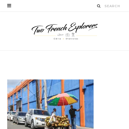
quevoiràsaintdomingue
BY
CÉLIA TICHADELLE
DÉCEMBRE 23, 2016