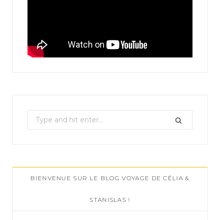
S
e
a
r
c
BIENVENUE SUR LE BLOG VOYAGE DE CÉLIA &
h
f
STANISLAS !
o
r