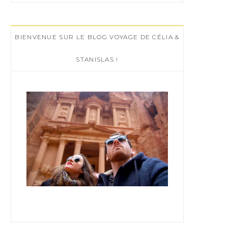
r
c
BIENVENUE SUR LE BLOG VOYAGE DE CÉLIA &
h
f
STANISLAS !
o
r
: