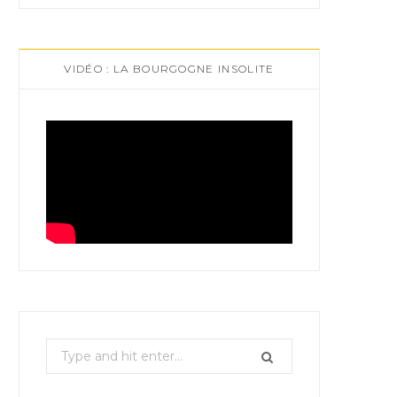
VIDÉO : LA BOURGOGNE INSOLITE
S
e
a