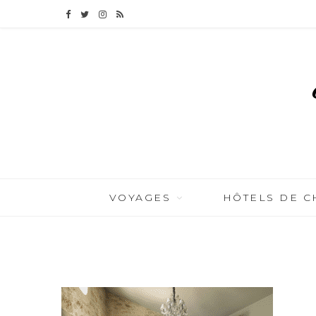
F
T
I
R
a
w
n
S
c
i
s
S
e
t
t
b
t
a
o
e
g
o
r
r
VOYAGES
HÔTELS DE 
k
a
BY
CÉLIA TICHADELLE
JANVIER 20, 2017
m