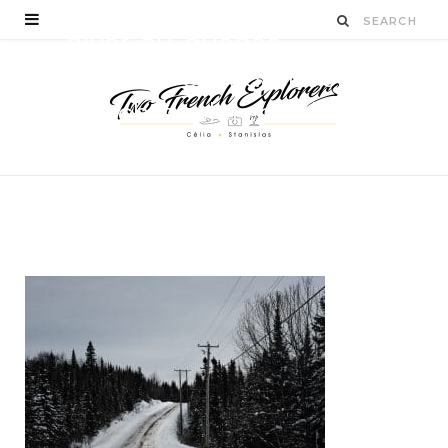
hiver-au-quebec-
roadtrip-canada-two-
french-explorers-blog-
voyage-18
BY
STANISLAS LUCIEN
JANVIER 22, 2017