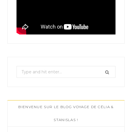
S
e
a
r
c
BIENVENUE SUR LE BLOG VOYAGE DE CÉLIA &
h
f
STANISLAS !
o
r