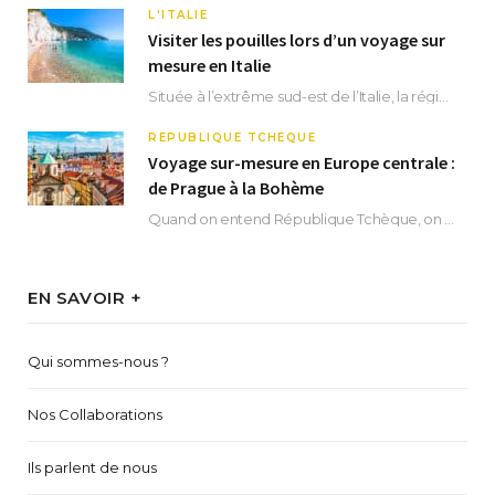
L'ITALIE
Visiter les pouilles lors d’un voyage sur
mesure en Italie
Située à l’extrême sud-est de l’Italie, la région des Pouilles promet un séjour fascinant, à…
RÉPUBLIQUE TCHÈQUE
Voyage sur-mesure en Europe centrale :
de Prague à la Bohème
Quand on entend République Tchèque, on pense immédiatement à sa capitale Prague. Si cette superbe…
EN SAVOIR +
Qui sommes-nous ?
Nos Collaborations
Ils parlent de nous