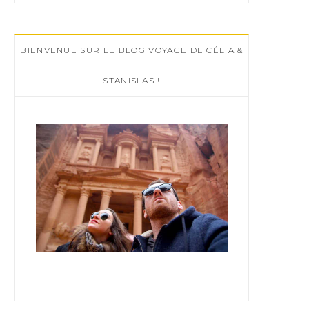
r
c
BIENVENUE SUR LE BLOG VOYAGE DE CÉLIA &
h
f
STANISLAS !
o
r
: