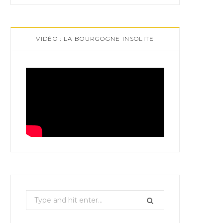
VIDÉO : LA BOURGOGNE INSOLITE
S
e
a