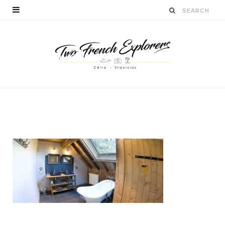
blogvoyage-
twofrenchexplorers
BY
CÉLIA TICHADELLE
FÉVRIER 28, 2017