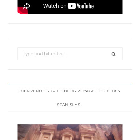
S
e
a
r
c
BIENVENUE SUR LE BLOG VOYAGE DE CÉLIA &
h
f
STANISLAS !
o
r
: