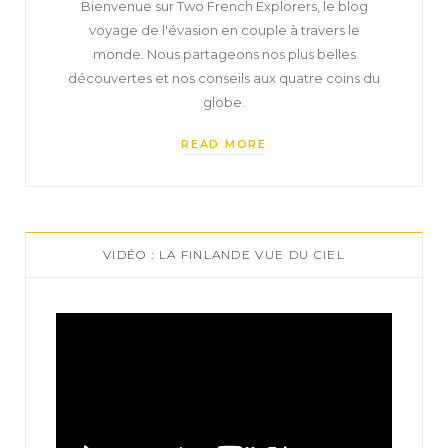
Bienvenue sur Two French Explorers, le blog
voyage de l'évasion en couple à travers le
monde. Nous partageons nos plus belles
découvertes et nos conseils aux quatre coins du
globe.
READ MORE
VIDÉO : LA FINLANDE VUE DU CIEL