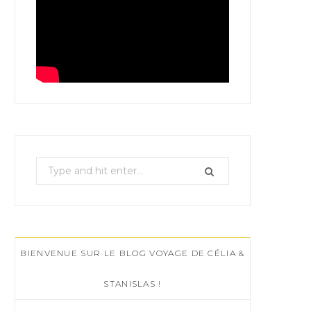
S
e
a
r
c
BIENVENUE SUR LE BLOG VOYAGE DE CÉLIA &
h
f
STANISLAS !
o
r