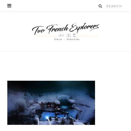
blog-voyage-saguenay-
2-jours-activités-chien-
de-traineau-québec
BY
CÉLIA TICHADELLE
JANVIER 22, 2017