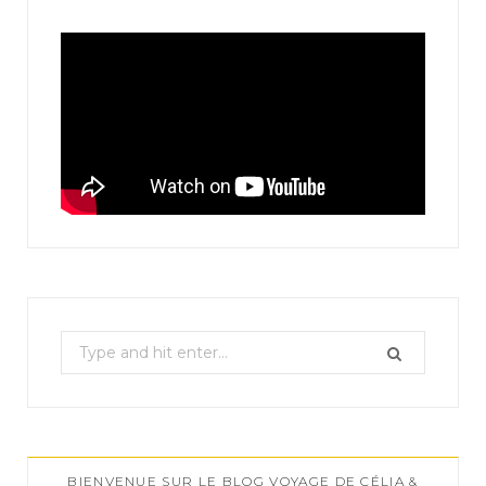
S
e
a
r
c
BIENVENUE SUR LE BLOG VOYAGE DE CÉLIA &
h