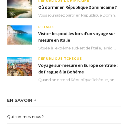
RÉPUBLIQUE DOMINICAINE
Où dormir en République Dominicaine ?
Vous souhaitez partir en République Dominicaine et vous ne savez pas où dormir ? Située aux…
L'ITALIE
Visiter les pouilles lors d’un voyage sur
mesure en Italie
Située à l’extrême sud-est de l’Italie, la région des Pouilles promet un séjour fascinant, à…
RÉPUBLIQUE TCHÈQUE
Voyage sur-mesure en Europe centrale :
de Prague à la Bohème
Quand on entend République Tchèque, on pense immédiatement à sa capitale Prague. Si cette superbe…
EN SAVOIR +
Qui sommes-nous ?