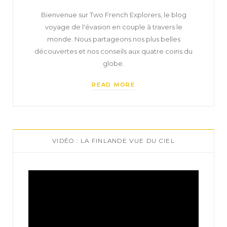
Bienvenue sur Two French Explorers, le blog
voyage de l'évasion en couple à travers le
monde. Nous partageons nos plus belles
découvertes et nos conseils aux quatre coins du
globe.
READ MORE
VIDÉO : LA FINLANDE VUE DU CIEL