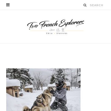
faireduchiendetraineaux
auquebec
BY
CÉLIA TICHADELLE
FÉVRIER 7, 2017