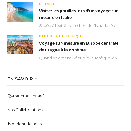
L'ITALIE
Visiter les pouilles lors d’un voyage sur
mesure en Italie
Située à l’extrême sud-est de l’Italie, la région des Pouilles promet un séjour fascinant, à…
RÉPUBLIQUE TCHÈQUE
Voyage sur-mesure en Europe centrale :
de Prague à la Bohème
Quand on entend République Tchèque, on pense immédiatement à sa capitale Prague. Si cette superbe…
EN SAVOIR +
Qui sommes-nous ?
Nos Collaborations
Ils parlent de nous