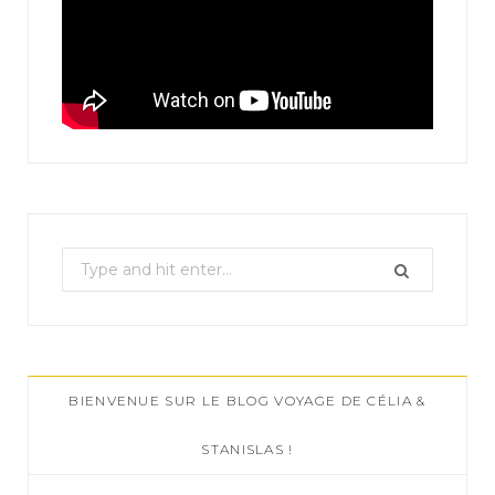
S
e
a
r
c
BIENVENUE SUR LE BLOG VOYAGE DE CÉLIA &
h
f
STANISLAS !
o
r