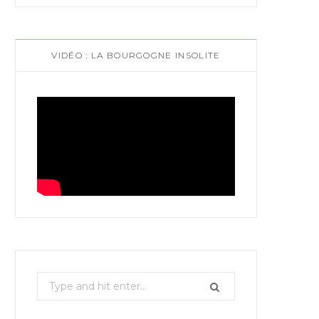
VIDÉO : LA BOURGOGNE INSOLITE
S
e
a