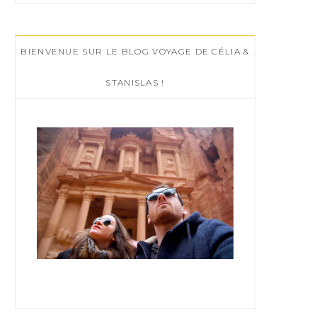
r
c
BIENVENUE SUR LE BLOG VOYAGE DE CÉLIA &
h
f
STANISLAS !
o
r
: