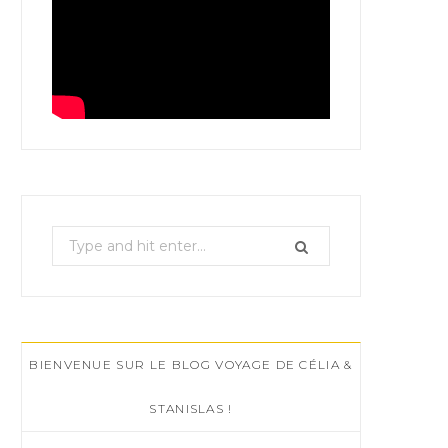
S
e
a
r
c
BIENVENUE SUR LE BLOG VOYAGE DE CÉLIA &
h
f
STANISLAS !
o
r