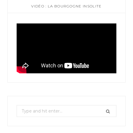
VIDÉO : LA BOURGOGNE INSOLITE
S
e
a
r