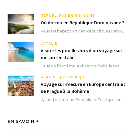
RÉPUBLIQUE DOMINICAINE
Où dormir en République Dominicaine ?
Vous souhaitez partir en République Dominicaine et vous ne savez pas où dormir ? Située aux…
L'ITALIE
Visiter les pouilles lors d’un voyage sur
mesure en Italie
Située à l’extrême sud-est de l’Italie, la région des Pouilles promet un séjour fascinant, à…
RÉPUBLIQUE TCHÈQUE
Voyage sur-mesure en Europe centrale :
de Prague à la Bohème
Quand on entend République Tchèque, on pense immédiatement à sa capitale Prague. Si cette superbe…
EN SAVOIR +