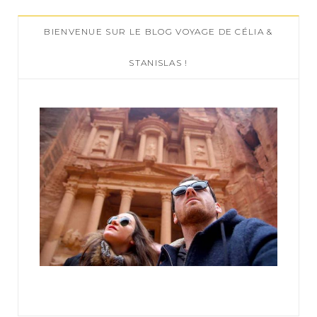
c
BIENVENUE SUR LE BLOG VOYAGE DE CÉLIA &
h
f
STANISLAS !
o
r
: