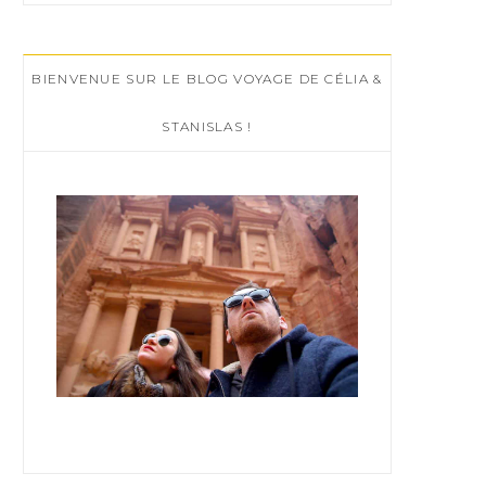
r
c
BIENVENUE SUR LE BLOG VOYAGE DE CÉLIA &
h
f
STANISLAS !
o
r
: