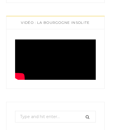
VIDÉO : LA BOURGOGNE INSOLITE
S
e
a