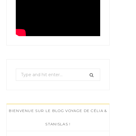
S
e
a
r
c
BIENVENUE SUR LE BLOG VOYAGE DE CÉLIA &
h
f
STANISLAS !
o
r