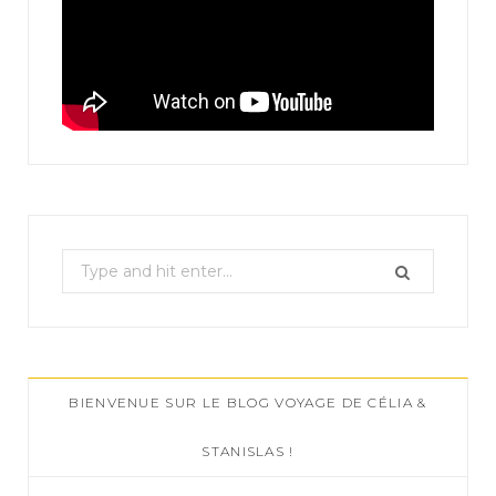
S
e
a
r
c
BIENVENUE SUR LE BLOG VOYAGE DE CÉLIA &
h
f
STANISLAS !
o
r