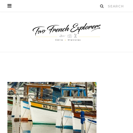
quefaireàmarseillendeu
xjours
BY
STANISLAS LUCIEN
AVRIL 13, 2017