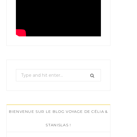
S
e
a
r
c
BIENVENUE SUR LE BLOG VOYAGE DE CÉLIA &
h
f
STANISLAS !
o
r