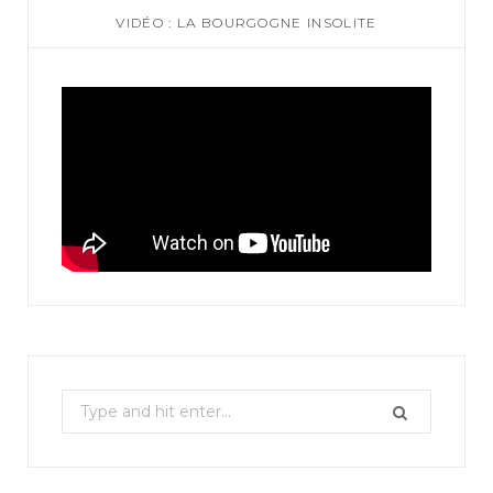
VIDÉO : LA BOURGOGNE INSOLITE
S
e
a
r