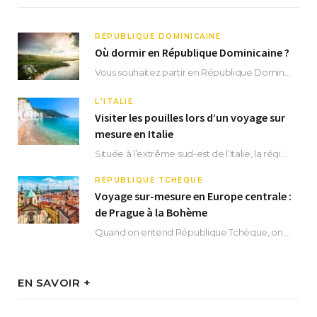
RÉPUBLIQUE DOMINICAINE
Où dormir en République Dominicaine ?
Vous souhaitez partir en République Dominicaine et vous ne savez pas où dormir ? Située aux…
L'ITALIE
Visiter les pouilles lors d’un voyage sur
mesure en Italie
Située à l’extrême sud-est de l’Italie, la région des Pouilles promet un séjour fascinant, à…
RÉPUBLIQUE TCHÈQUE
Voyage sur-mesure en Europe centrale :
de Prague à la Bohème
Quand on entend République Tchèque, on pense immédiatement à sa capitale Prague. Si cette superbe…
EN SAVOIR +