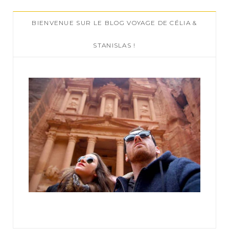
c
BIENVENUE SUR LE BLOG VOYAGE DE CÉLIA &
h
f
STANISLAS !
o
r
: