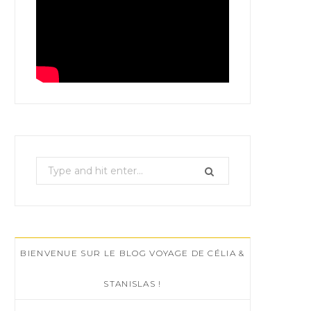
S
e
a
r
c
BIENVENUE SUR LE BLOG VOYAGE DE CÉLIA &
h
f
STANISLAS !
o
r