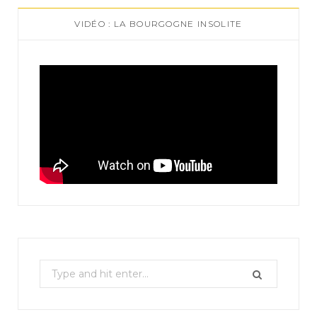
VIDÉO : LA BOURGOGNE INSOLITE
S
e
a