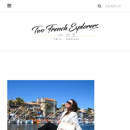
escaledesvignerons-
vinsdebandol
BY
STANISLAS LUCIEN
MAI 25, 2017