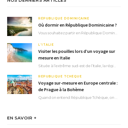
NOS DERNIERS ARTICLES
RÉPUBLIQUE DOMINICAINE
Où dormir en République Dominicaine ?
Vous souhaitez partir en République Dominicaine et vous ne savez pas où dormir ? Située aux…
L'ITALIE
Visiter les pouilles lors d’un voyage sur
mesure en Italie
Située à l’extrême sud-est de l’Italie, la région des Pouilles promet un séjour fascinant, à…
RÉPUBLIQUE TCHÈQUE
Voyage sur-mesure en Europe centrale :
de Prague à la Bohème
Quand on entend République Tchèque, on pense immédiatement à sa capitale Prague. Si cette superbe…
EN SAVOIR +