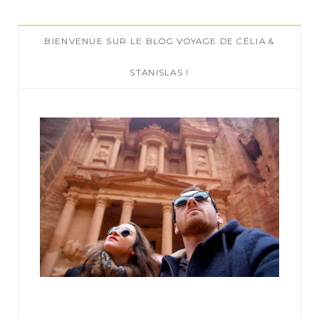
r
c
BIENVENUE SUR LE BLOG VOYAGE DE CÉLIA &
h
f
STANISLAS !
o
r
: