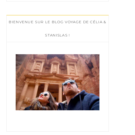
r
c
BIENVENUE SUR LE BLOG VOYAGE DE CÉLIA &
h
f
STANISLAS !
o
r
: