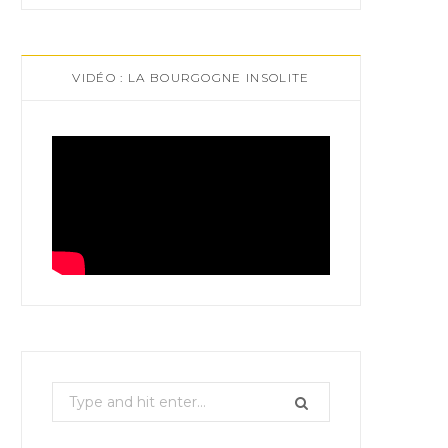
VIDÉO : LA BOURGOGNE INSOLITE
S
e
a