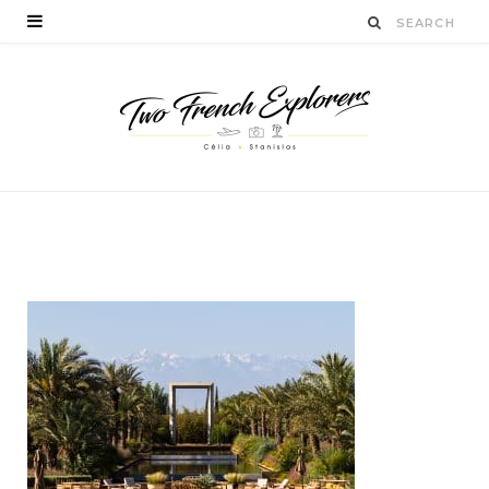
quefaireaumaroc
BY
STANISLAS LUCIEN
MAI 25, 2017