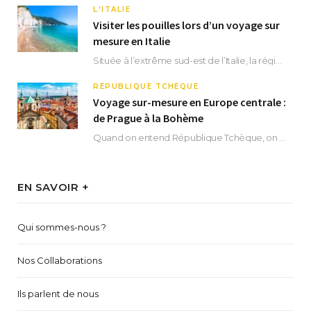
L'ITALIE
Visiter les pouilles lors d’un voyage sur
mesure en Italie
Située à l’extrême sud-est de l’Italie, la région des Pouilles promet un séjour fascinant, à…
RÉPUBLIQUE TCHÈQUE
Voyage sur-mesure en Europe centrale :
de Prague à la Bohème
Quand on entend République Tchèque, on pense immédiatement à sa capitale Prague. Si cette superbe…
EN SAVOIR +
Qui sommes-nous ?
Nos Collaborations
Ils parlent de nous