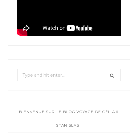
S
e
a
r
c
BIENVENUE SUR LE BLOG VOYAGE DE CÉLIA &
h
f
STANISLAS !
o
r