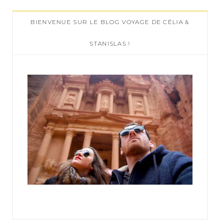
c
BIENVENUE SUR LE BLOG VOYAGE DE CÉLIA &
h
f
STANISLAS !
o
r
: