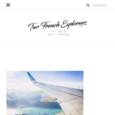
billet-d’avion-au-
meilleur-prix
BY
STANISLAS LUCIEN
NOVEMBRE 26, 2017