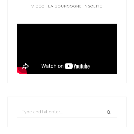
VIDÉO : LA BOURGOGNE INSOLITE
S
e
a
r