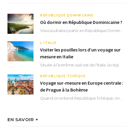
RÉPUBLIQUE DOMINICAINE
Où dormir en République Dominicaine ?
Vous souhaitez partir en République Dominicaine et vous ne savez pas où dormir ? Située aux…
L'ITALIE
Visiter les pouilles lors d’un voyage sur
mesure en Italie
Située à l’extrême sud-est de l’Italie, la région des Pouilles promet un séjour fascinant, à…
RÉPUBLIQUE TCHÈQUE
Voyage sur-mesure en Europe centrale :
de Prague à la Bohème
Quand on entend République Tchèque, on pense immédiatement à sa capitale Prague. Si cette superbe…
EN SAVOIR +