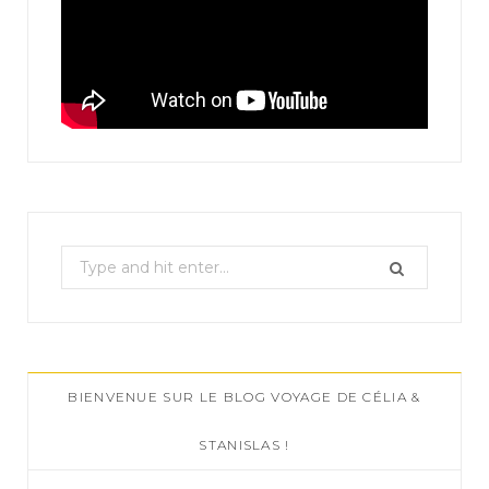
S
e
a
r
c
BIENVENUE SUR LE BLOG VOYAGE DE CÉLIA &
h
f
STANISLAS !
o
r