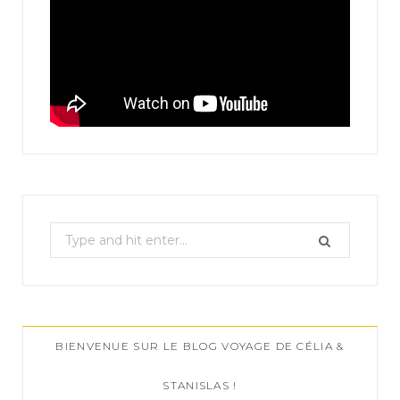
S
e
a
r
c
BIENVENUE SUR LE BLOG VOYAGE DE CÉLIA &
h
f
STANISLAS !
o