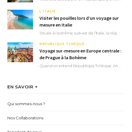
L'ITALIE
Visiter les pouilles lors d’un voyage sur
mesure en Italie
Située à l’extrême sud-est de l’Italie, la région des Pouilles promet un séjour fascinant, à…
RÉPUBLIQUE TCHÈQUE
Voyage sur-mesure en Europe centrale :
de Prague à la Bohème
Quand on entend République Tchèque, on pense immédiatement à sa capitale Prague. Si cette superbe…
EN SAVOIR +
Qui sommes-nous ?
Nos Collaborations
Ils parlent de nous