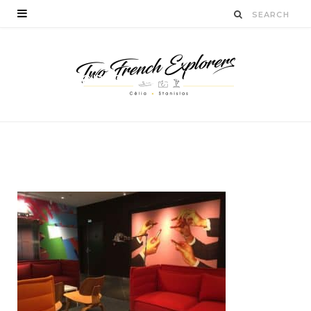
citizenm-paris-la-
defense8
BY
STANISLAS LUCIEN
JUIN 21, 2018