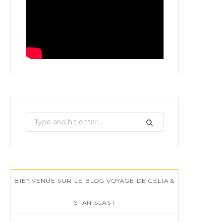
S
e
a
r
c
BIENVENUE SUR LE BLOG VOYAGE DE CÉLIA &
h
f
STANISLAS !
o
r