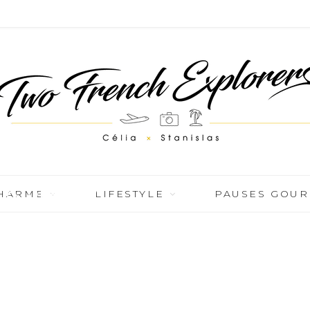
 08_preview
CHARME
LIFESTYLE
PAUSES GOU