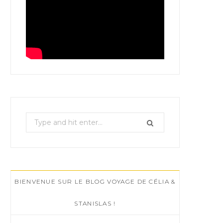
S
e
a
r
c
BIENVENUE SUR LE BLOG VOYAGE DE CÉLIA &
h
f
STANISLAS !
o
r