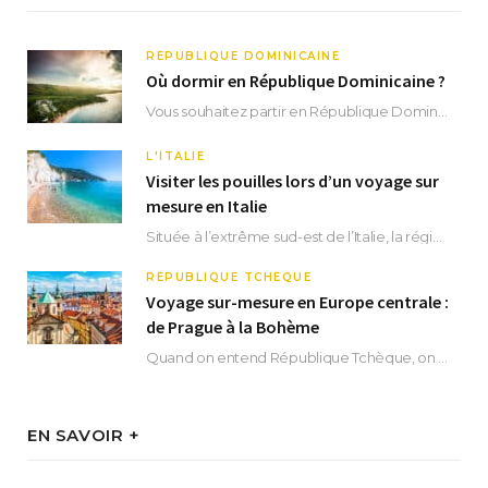
RÉPUBLIQUE DOMINICAINE
Où dormir en République Dominicaine ?
Vous souhaitez partir en République Dominicaine et vous ne savez pas où dormir ? Située aux…
L'ITALIE
Visiter les pouilles lors d’un voyage sur
mesure en Italie
Située à l’extrême sud-est de l’Italie, la région des Pouilles promet un séjour fascinant, à…
RÉPUBLIQUE TCHÈQUE
Voyage sur-mesure en Europe centrale :
de Prague à la Bohème
Quand on entend République Tchèque, on pense immédiatement à sa capitale Prague. Si cette superbe…
EN SAVOIR +