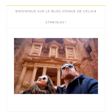
c
BIENVENUE SUR LE BLOG VOYAGE DE CÉLIA &
h
f
STANISLAS !
o
r
: