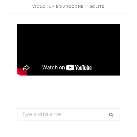
VIDÉO : LA BOURGOGNE INSOLITE
S
e
a
r