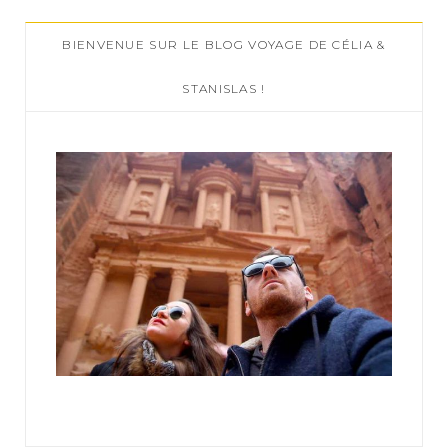
c
BIENVENUE SUR LE BLOG VOYAGE DE CÉLIA &
h
f
STANISLAS !
o
r
: