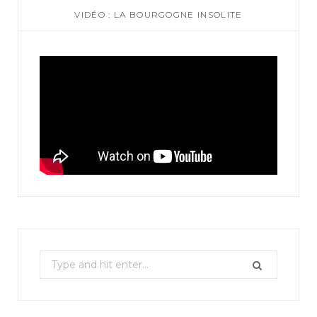
VIDÉO : LA BOURGOGNE INSOLITE
S
e
a
r