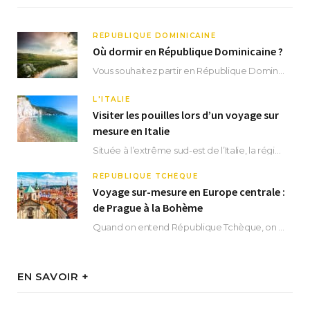
RÉPUBLIQUE DOMINICAINE
Où dormir en République Dominicaine ?
Vous souhaitez partir en République Dominicaine et vous ne savez pas où dormir ? Située aux…
L'ITALIE
Visiter les pouilles lors d’un voyage sur
mesure en Italie
Située à l’extrême sud-est de l’Italie, la région des Pouilles promet un séjour fascinant, à…
RÉPUBLIQUE TCHÈQUE
Voyage sur-mesure en Europe centrale :
de Prague à la Bohème
Quand on entend République Tchèque, on pense immédiatement à sa capitale Prague. Si cette superbe…
EN SAVOIR +