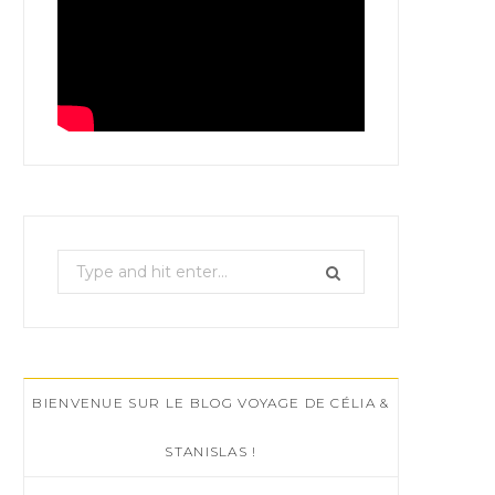
S
e
a
r
c
BIENVENUE SUR LE BLOG VOYAGE DE CÉLIA &
h
f
STANISLAS !
o
r