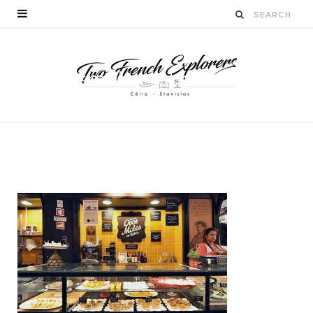
ovosmoles-lisbonne-
blogvoyage
BY
CÉLIA TICHADELLE
JANVIER 20, 2016