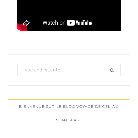
S
e
a
r
c
BIENVENUE SUR LE BLOG VOYAGE DE CÉLIA &
h
f
STANISLAS !
o
r