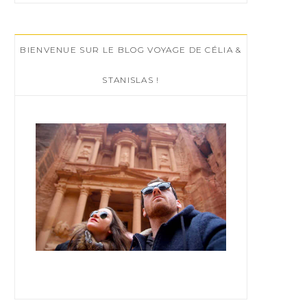
r
c
BIENVENUE SUR LE BLOG VOYAGE DE CÉLIA &
h
f
STANISLAS !
o
r
: