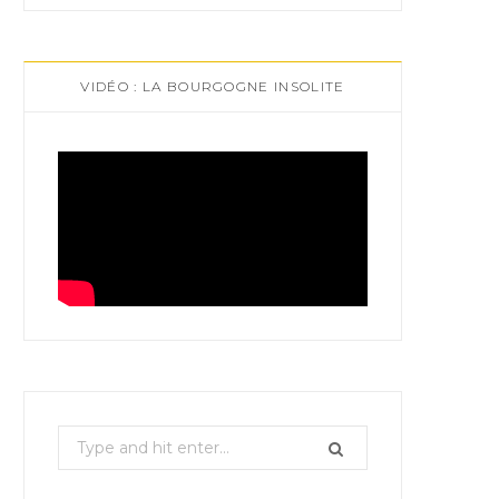
VIDÉO : LA BOURGOGNE INSOLITE
S
e
a