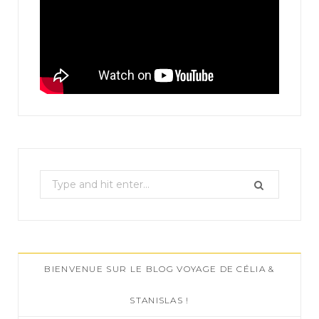
S
e
a
r
c
BIENVENUE SUR LE BLOG VOYAGE DE CÉLIA &
h
f
STANISLAS !
o