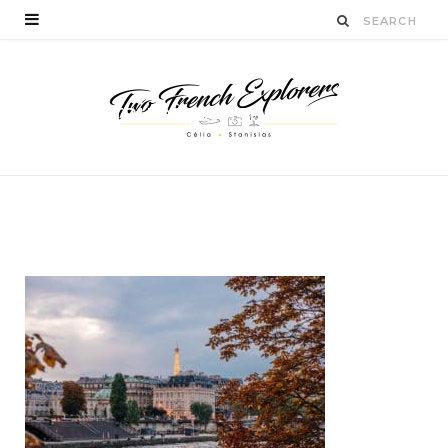
quefaireàparisenunwee
kend
BY
STANISLAS LUCIEN
NOVEMBRE 10, 2018