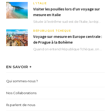
L'ITALIE
Visiter les pouilles lors d’un voyage sur
mesure en Italie
Située à l’extrême sud-est de l’Italie, la région des Pouilles promet un séjour fascinant, à…
RÉPUBLIQUE TCHÈQUE
Voyage sur-mesure en Europe centrale :
de Prague à la Bohème
Quand on entend République Tchèque, on pense immédiatement à sa capitale Prague. Si cette superbe…
EN SAVOIR +
Qui sommes-nous ?
Nos Collaborations
Ils parlent de nous