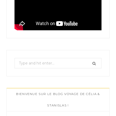
S
e
a
r
c
BIENVENUE SUR LE BLOG VOYAGE DE CÉLIA &
h
f
STANISLAS !
o
r