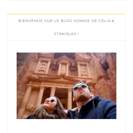
r
c
BIENVENUE SUR LE BLOG VOYAGE DE CÉLIA &
h
f
STANISLAS !
o
r
: