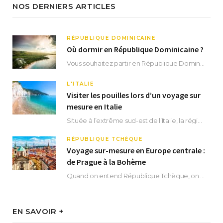
NOS DERNIERS ARTICLES
RÉPUBLIQUE DOMINICAINE
Où dormir en République Dominicaine ?
Vous souhaitez partir en République Dominicaine et vous ne savez pas où dormir ? Située aux…
L'ITALIE
Visiter les pouilles lors d’un voyage sur
mesure en Italie
Située à l’extrême sud-est de l’Italie, la région des Pouilles promet un séjour fascinant, à…
RÉPUBLIQUE TCHÈQUE
Voyage sur-mesure en Europe centrale :
de Prague à la Bohème
Quand on entend République Tchèque, on pense immédiatement à sa capitale Prague. Si cette superbe…
EN SAVOIR +