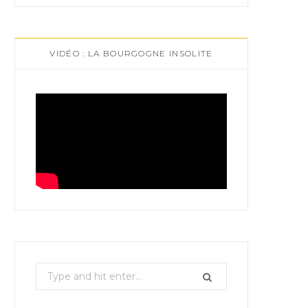
VIDÉO : LA BOURGOGNE INSOLITE
S
e
a