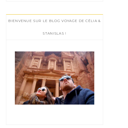
r
c
BIENVENUE SUR LE BLOG VOYAGE DE CÉLIA &
h
f
STANISLAS !
o
r
: