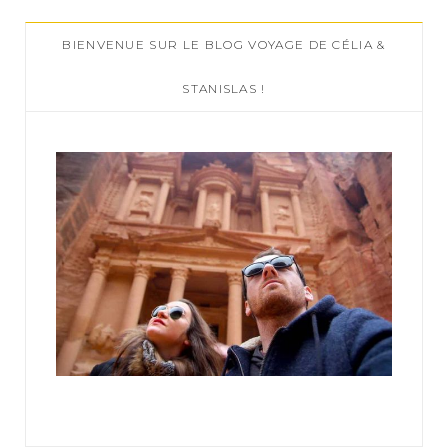
c
BIENVENUE SUR LE BLOG VOYAGE DE CÉLIA &
h
f
STANISLAS !
o
r
: