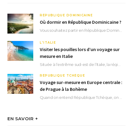
RÉPUBLIQUE DOMINICAINE
Où dormir en République Dominicaine ?
Vous souhaitez partir en République Dominicaine et vous ne savez pas où dormir ? Située aux…
L'ITALIE
Visiter les pouilles lors d’un voyage sur
mesure en Italie
Située à l’extrême sud-est de l’Italie, la région des Pouilles promet un séjour fascinant, à…
RÉPUBLIQUE TCHÈQUE
Voyage sur-mesure en Europe centrale :
de Prague à la Bohème
Quand on entend République Tchèque, on pense immédiatement à sa capitale Prague. Si cette superbe…
EN SAVOIR +