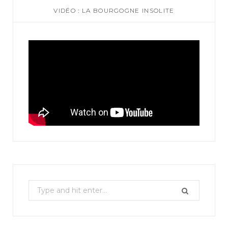
VIDÉO : LA BOURGOGNE INSOLITE
S
e
a
r