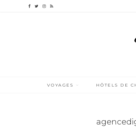
F
T
I
R
a
w
n
S
c
i
s
S
e
t
t
b
t
a
o
e
g
o
r
r
VOYAGES
HÔTELS DE 
k
a
m
agencedig