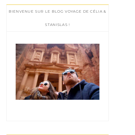
c
BIENVENUE SUR LE BLOG VOYAGE DE CÉLIA &
h
f
STANISLAS !
o
r
: