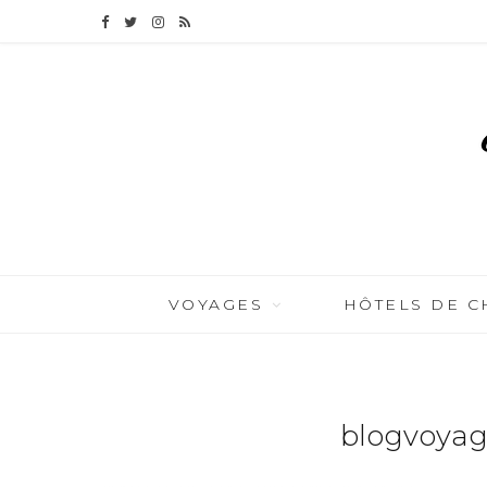
F
T
I
R
a
w
n
S
c
i
s
S
e
t
t
b
t
a
o
e
g
o
r
r
VOYAGES
HÔTELS DE 
k
a
m
blogvoyag