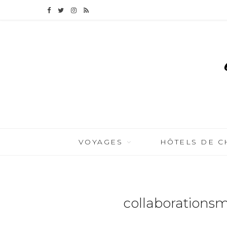
F
T
I
R
a
w
n
S
c
i
s
S
e
t
t
b
t
a
o
e
g
o
r
r
VOYAGES
HÔTELS DE 
k
a
m
collaborations