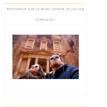
c
BIENVENUE SUR LE BLOG VOYAGE DE CÉLIA &
h
f
STANISLAS !
o
r
: