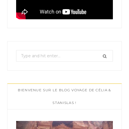
S
e
a
r
c
BIENVENUE SUR LE BLOG VOYAGE DE CÉLIA &
h
f
STANISLAS !
o
r
: