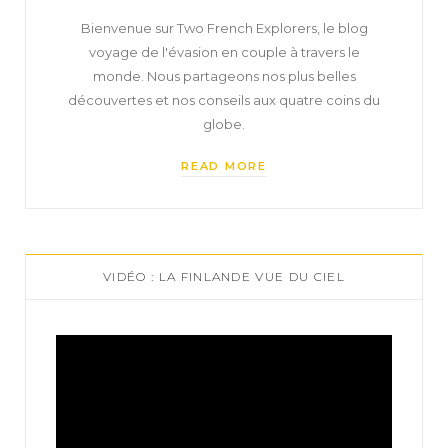
Bienvenue sur Two French Explorers, le blog
voyage de l'évasion en couple à travers le
monde. Nous partageons nos plus belles
découvertes et nos conseils aux quatre coins du
globe.
READ MORE
VIDÉO : LA FINLANDE VUE DU CIEL