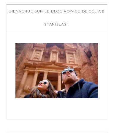
c
BIENVENUE SUR LE BLOG VOYAGE DE CÉLIA &
h
f
STANISLAS !
o
r
: