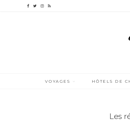
F
T
I
R
a
w
n
S
c
i
s
S
e
t
t
b
t
a
o
e
g
o
r
r
VOYAGES
HÔTELS DE 
k
a
m
Les r