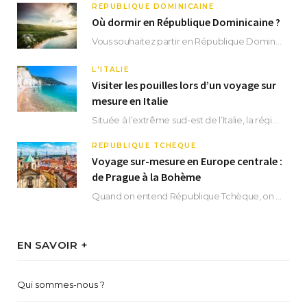
RÉPUBLIQUE DOMINICAINE
Où dormir en République Dominicaine ?
Vous souhaitez partir en République Dominicaine et vous ne savez pas où dormir ? Située aux…
L'ITALIE
Visiter les pouilles lors d’un voyage sur
mesure en Italie
Située à l’extrême sud-est de l’Italie, la région des Pouilles promet un séjour fascinant, à…
RÉPUBLIQUE TCHÈQUE
Voyage sur-mesure en Europe centrale :
de Prague à la Bohème
Quand on entend République Tchèque, on pense immédiatement à sa capitale Prague. Si cette superbe…
EN SAVOIR +
Qui sommes-nous ?