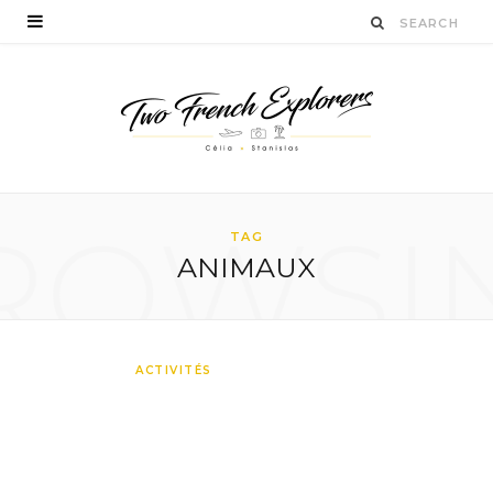
ROWSI
TAG
ANIMAUX
Faire du vélo en
ACTIVITÉS
Bourgogne : une activité
insolite