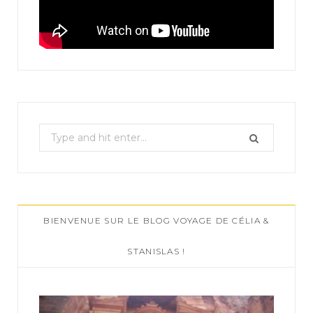
S
e
a
r
c
BIENVENUE SUR LE BLOG VOYAGE DE CÉLIA &
h
f
STANISLAS !
o
r
: