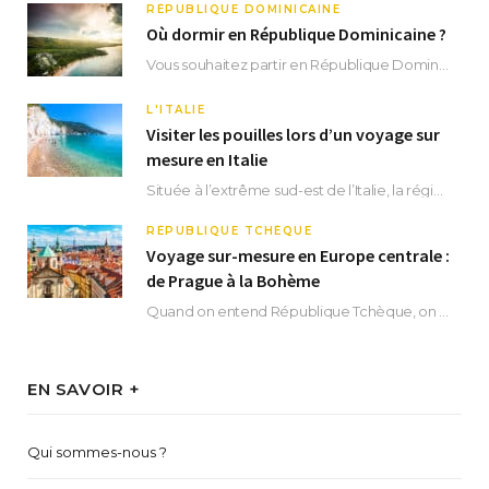
RÉPUBLIQUE DOMINICAINE
Où dormir en République Dominicaine ?
Vous souhaitez partir en République Dominicaine et vous ne savez pas où dormir ? Située aux…
L'ITALIE
Visiter les pouilles lors d’un voyage sur
mesure en Italie
Située à l’extrême sud-est de l’Italie, la région des Pouilles promet un séjour fascinant, à…
RÉPUBLIQUE TCHÈQUE
Voyage sur-mesure en Europe centrale :
de Prague à la Bohème
Quand on entend République Tchèque, on pense immédiatement à sa capitale Prague. Si cette superbe…
EN SAVOIR +
Qui sommes-nous ?