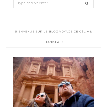
S
e
a
r
c
BIENVENUE SUR LE BLOG VOYAGE DE CÉLIA &
h
f
STANISLAS !
o
r
: