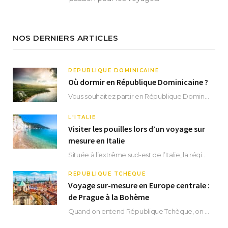
NOS DERNIERS ARTICLES
RÉPUBLIQUE DOMINICAINE
Où dormir en République Dominicaine ?
Vous souhaitez partir en République Dominicaine et vous ne savez pas où dormir ? Située aux…
L'ITALIE
Visiter les pouilles lors d’un voyage sur
mesure en Italie
Située à l’extrême sud-est de l’Italie, la région des Pouilles promet un séjour fascinant, à…
RÉPUBLIQUE TCHÈQUE
Voyage sur-mesure en Europe centrale :
de Prague à la Bohème
Quand on entend République Tchèque, on pense immédiatement à sa capitale Prague. Si cette superbe…