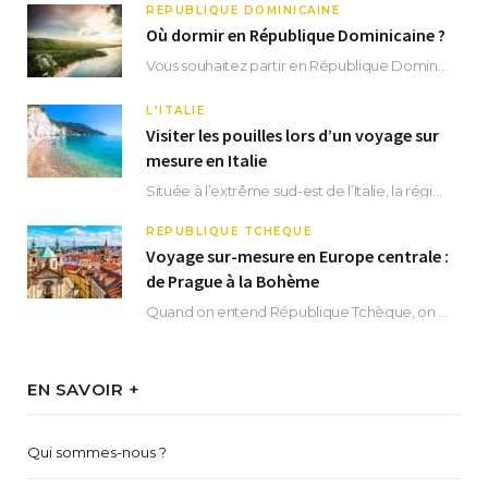
RÉPUBLIQUE DOMINICAINE
Où dormir en République Dominicaine ?
Vous souhaitez partir en République Dominicaine et vous ne savez pas où dormir ? Située aux…
L'ITALIE
Visiter les pouilles lors d’un voyage sur
mesure en Italie
Située à l’extrême sud-est de l’Italie, la région des Pouilles promet un séjour fascinant, à…
RÉPUBLIQUE TCHÈQUE
Voyage sur-mesure en Europe centrale :
de Prague à la Bohème
Quand on entend République Tchèque, on pense immédiatement à sa capitale Prague. Si cette superbe…
EN SAVOIR +
Qui sommes-nous ?