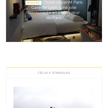
L’hotel citizenM Paris
EUROPE
Gare de Lyon : une jolie
découverte en plein cœur
de Paris
CÉLIA X STANISLAS