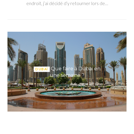
endroit, j’ai décidé d’y retourner lors de…
Que faire à Dubaï en
DUBAÏ
une semaine ?