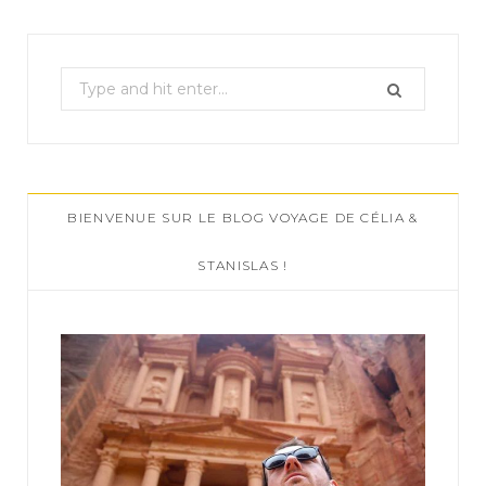
S
e
a
r
c
BIENVENUE SUR LE BLOG VOYAGE DE CÉLIA &
h
f
STANISLAS !
o
r
: