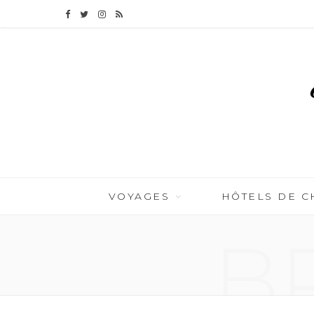
F
T
I
R
a
w
n
S
c
i
s
S
e
t
t
b
t
a
o
e
g
o
r
r
VOYAGES
HÔTELS DE 
k
a
B
m