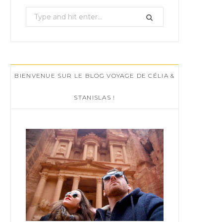
S
e
a
r
c
BIENVENUE SUR LE BLOG VOYAGE DE CÉLIA &
h
f
STANISLAS !
o
r
: