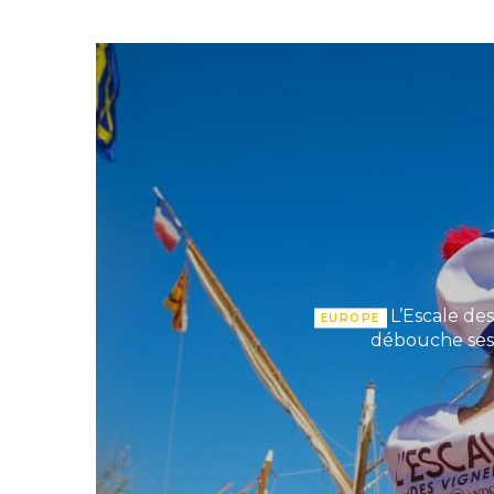
L’Escale de
EUROPE
débouche ses